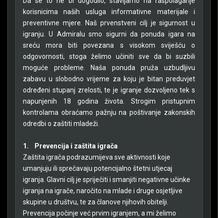
Da se to ne bi dogodilo, stavljamo na raspolaganje
korisnicima naših usluga informativne materijale i
preventivne mjere. Naš prvenstveni cilj je sigurnost u
igranju. U Admiralu smo sigurni da ponuda igara na
sreću mora biti povezana s visokom sviješću o
odgovornosti, stoga želimo učiniti sve da bi suzbili
moguće probleme. Naša ponuda pruža uzbudljivu
zabavu u slobodno vrijeme za koju je bitan preduvjet
određeni stupanj zrelosti, te je igranje dozvoljeno tek s
napunjenih 18 godina života. Strogim pristupnim
kontrolama obraćamo pažnju na poštivanje zakonskih
odredbi o zaštiti mladeži.
1.
Prevencija i zaštita igrača
Zaštita igrača podrazumijeva sve aktivnosti koje
umanjuju ili sprečavaju potencijalno štetni utjecaj
igranja. Glavni cilj je spriječiti i smanjiti negativne učinke
igranja na igrače, naročito na mlade i druge osjetljive
skupine u društvu, te za članove njihovih obitelji.
Prevencija počinje već prvim igranjem, a mi želimo