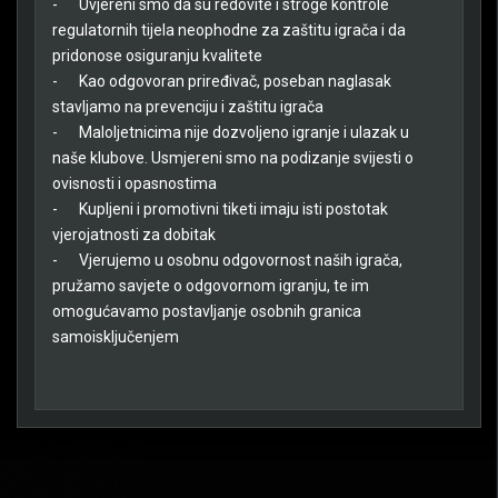
-
Uvjereni smo da su redovite i stroge kontrole
regulatornih tijela neophodne za zaštitu igrača i da
pridonose osiguranju kvalitete
-
Kao odgovoran priređivač, poseban naglasak
stavljamo na prevenciju i zaštitu igrača
-
Maloljetnicima nije dozvoljeno igranje i ulazak u
naše klubove. Usmjereni smo na podizanje svijesti o
ovisnosti i opasnostima
-
Kupljeni i promotivni tiketi imaju isti postotak
vjerojatnosti za dobitak
-
Vjerujemo u osobnu odgovornost naših igrača,
pružamo savjete o odgovornom igranju, te im
omogućavamo postavljanje osobnih granica
samoisključenjem