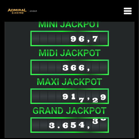
MINI JACKPOT
9
6
,
7
9
MIDI JACKPOT
9
3
6
6
,
0
MAXI JACKPOT
9
1
8
,
0
3
GRAND JACKPOT
3
.
6
6
,
9
5
4