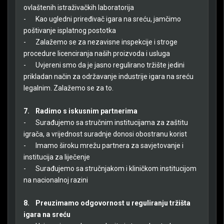
ovlaštenih istraživačkih laboratorija
-
Kao ugledni priređivač igara na sreću, jamčimo
poštivanje isplatnog postotka
-
Zalažemo se za nezavisne inspekcije i stroge
procedure licenciranja naših proizvoda i usluga
-
Uvjereni smo da je jasno regulirano tržište jedini
prikladan način za održavanje industrije igara na sreću
legalnim. Zalažemo se za to.
7.
Radimo s iskusnim partnerima
-
Surađujemo sa stručnim institucijama za zaštitu
igrača, a vrijednost suradnje donosi obostranu korist
-
Imamo široku mrežu partnera za savjetovanje i
institucija za liječenje
-
Surađujemo sa stručnjakom i kliničkom institucijom
na nacionalnoj razini
8.
Preuzimamo odgovornost u reguliranju tržišta
igara na sreću