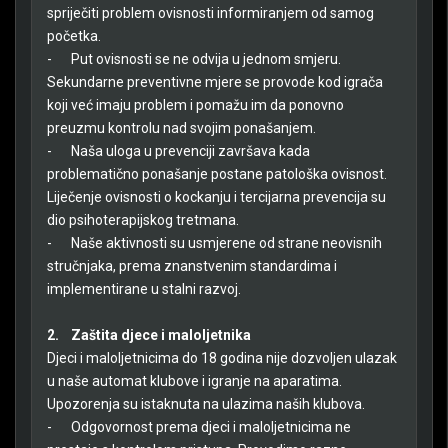
spriječiti problem ovisnosti informiranjem od samog
početka.
-
Put ovisnosti se ne odvija u jednom smjeru.
Sekundarne preventivne mjere se provode kod igrača
koji već imaju problem i pomažu im da ponovno
preuzmu kontrolu nad svojim ponašanjem.
-
Naša uloga u prevenciji završava kada
problematično ponašanje postane patološka ovisnost.
Liječenje ovisnosti o kockanju i tercijarna prevencija su
dio psihoterapijskog tretmana.
-
Naše aktivnosti su usmjerene od strane neovisnih
stručnjaka, prema znanstvenim standardima i
implementirane u stalni razvoj.
2.
Zaštita djece i maloljetnika
Djeci i maloljetnicima do 18 godina nije dozvoljen ulazak
u naše automat klubove i igranje na aparatima.
Upozorenja su istaknuta na ulazima naših klubova.
-
Odgovornost prema djeci i maloljetnicima ne