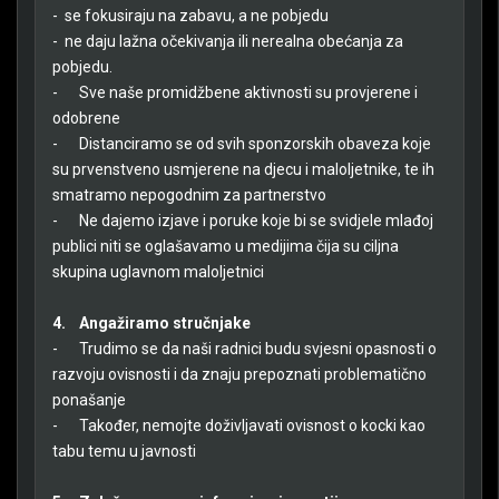
- se fokusiraju na zabavu, a ne pobjedu
- ne daju lažna očekivanja ili nerealna obećanja za
pobjedu.
-
Sve naše promidžbene aktivnosti su provjerene i
odobrene
-
Distanciramo se od svih sponzorskih obaveza koje
su prvenstveno usmjerene na djecu i maloljetnike, te ih
smatramo nepogodnim za partnerstvo
-
Ne dajemo izjave i poruke koje bi se svidjele mlađoj
publici niti se oglašavamo u medijima čija su ciljna
skupina uglavnom maloljetnici
4.
Angažiramo stručnjake
-
Trudimo se da naši radnici budu svjesni opasnosti o
razvoju ovisnosti i da znaju prepoznati problematično
ponašanje
-
Također, nemojte doživljavati ovisnost o kocki kao
tabu temu u javnosti