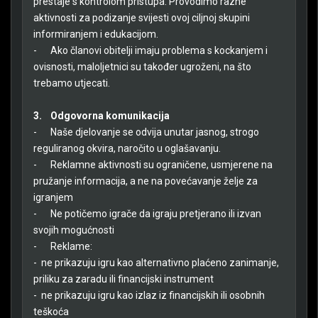
prestaje s kontrolom pristupa. Provodimo razne
aktivnosti za podizanje svijesti ovoj ciljnoj skupini
informiranjem i edukacijom.
-
Ako članovi obitelji imaju problema s kockanjem i
ovisnosti, maloljetnici su također ugroženi, na što
trebamo utjecati.
3.
Odgovorna komunikacija
-
Naše djelovanje se odvija unutar jasnog, strogo
reguliranog okvira, naročito u oglašavanju.
-
Reklamne aktivnosti su ograničene, usmjerene na
pružanje informacija, a ne na povećavanje želje za
igranjem
-
Ne potičemo igrače da igraju pretjerano ili izvan
svojih mogućnosti
-
Reklame:
- ne prikazuju igru kao alternativno plaćeno zanimanje,
priliku za zaradu ili financijski instrument
- ne prikazuju igru kao izlaz iz financijskih ili osobnih
teškoća