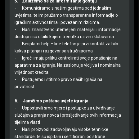
5.
Zalažemo se za informiranje gostiju
-
Komuniciramo s našim gostima pod jednakim
uvjetima, te im pružamo transparentne informacije o
igračkim aktivnostima i povezanim rizicima.
-
Naši znanstveno utemeljeni materijali i informacije
dostupni su u bilo kojem trenutku u svim klubovima
-
Besplatni help – line telefon je prvi kontakt za bilo
kakva pitanja i razgovor sa stručnjacima
-
Igrači imaju priliku kontrolirati svoje ponašanje na
aparatima za igranje. Na zaslonu je vidljiva i nominalna
vrijednost kredita.
-
Poštujemo i štitimo pravo naših igrača na
privatnost.
6.
Jamčimo poštene uvjete igranja
-
Uspostavili smo mjere i postupke za utvrđivanje
slučajeva pranja novca i prosljeđivanje ovih informacija
tijelima vlasti
-
Naši proizvodi zadovoljavaju visoke tehničke
standarde, te su ispitani i certificirani od strane